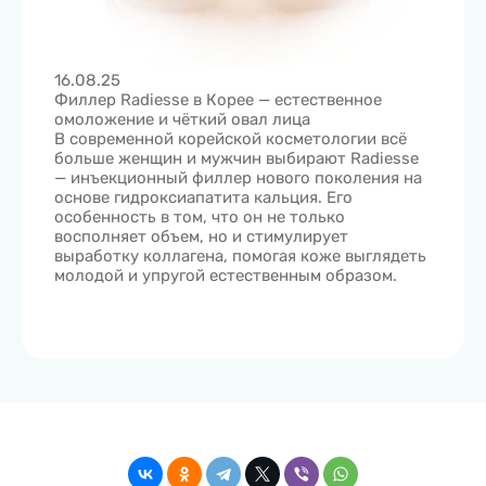
16.08.25
05.08.
Филлер Radiesse в Корее — естественное
Центр
омоложение и чёткий овал лица
Medica
В современной корейской косметологии всё
Лидерс
больше женщин и мужчин выбирают Radiesse
лапаро
— инъекционный филлер нового поколения на
• 3-е
основе гидроксиапатита кальция. Его
роботи
особенность в том, что он не только
2021 г
восполняет объем, но и стимулирует
• 9-е
выработку коллагена, помогая коже выглядеть
робот
молодой и упругой естественным образом.
• 9 х
(включ
• 2-е
ассис
прост
Samsun
медици
подход