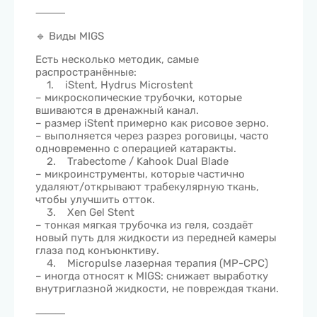
⸻
🔹 Виды MIGS
Есть несколько методик, самые
распространённые:
1. iStent, Hydrus Microstent
– микроскопические трубочки, которые
вшиваются в дренажный канал.
– размер iStent примерно как рисовое зерно.
– выполняется через разрез роговицы, часто
одновременно с операцией катаракты.
2. Trabectome / Kahook Dual Blade
– микроинструменты, которые частично
удаляют/открывают трабекулярную ткань,
чтобы улучшить отток.
3. Xen Gel Stent
– тонкая мягкая трубочка из геля, создаёт
новый путь для жидкости из передней камеры
глаза под конъюнктиву.
4. Micropulse лазерная терапия (MP-CPC)
– иногда относят к MIGS: снижает выработку
внутриглазной жидкости, не повреждая ткани.
⸻