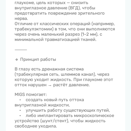
глаукоме, цель которых — снизить
внутриглазное давление (ВГД), чтобы
предотвратить повреждение зрительного
нерва.
Отличие от классических операций (например,
трабекулэктомии) в том, что они выполняются
через очень маленький разрез (1–2 мм), с
минимальной травматизацией тканей.
⸻
🔹 Принцип работы
В глазу есть дренажная система
(трабекулярная сеть, шлеммов канал), через
которую уходит жидкость. При глаукоме этот
отток нарушен → растёт давление.
MIGS помогает:
• создать новый путь оттока
внутриглазной жидкости,
• улучшить работу существующих путей,
• либо имплантировать микроскопическое
устройство (шунт/стент), чтобы жидкость
свободнее уходила.